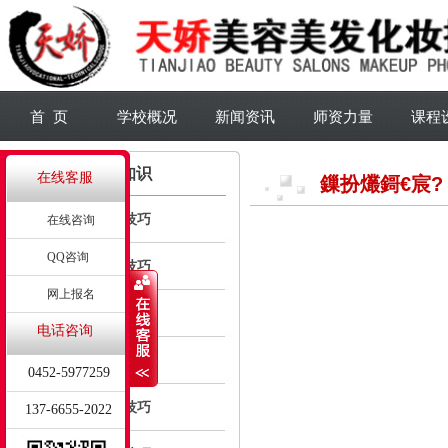
首 页
学校概况
新闻资讯
师资力量
课程
专业知识
在线客服
鏁扮爜鎶€宸?
摄影技巧
在线咨询
QQ咨询
化妆技巧
网上报名
数码技巧
电话咨询
美发技巧
0452-5977259
美容技巧
137-6655-2022