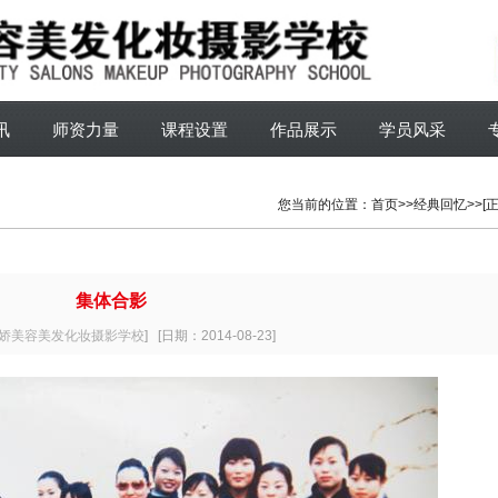
讯
师资力量
课程设置
作品展示
学员风采
您当前的位置：
首页
>>经典回忆>>[正
集体合影
娇美容美发化妆摄影学校
]
[日期：2014-08-23]