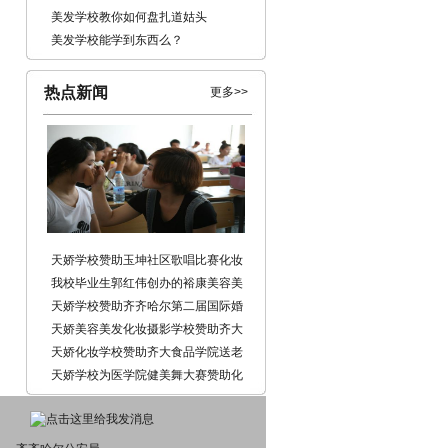
美发学校教你如何盘扎道姑头
美发学校能学到东西么？
热点新闻
更多>>
天娇学校赞助玉坤社区歌唱比赛化妆
我校毕业生郭红伟创办的裕康美容美
体养生会馆开业
天娇学校赞助齐齐哈尔第二届国际婚
礼文化节
天娇美容美发化妆摄影学校赞助齐大
生命学院送老晚会化妆
天娇化妆学校赞助齐大食品学院送老
晚会
天娇学校为医学院健美舞大赛赞助化
妆