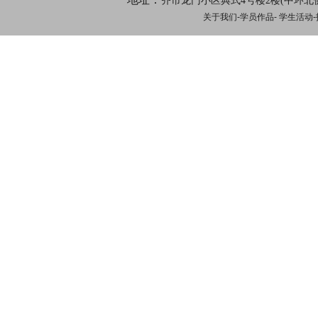
齐市龙门小区典式4号楼2楼(中环北
关于我们
-
学员作品
-
学生活动
-