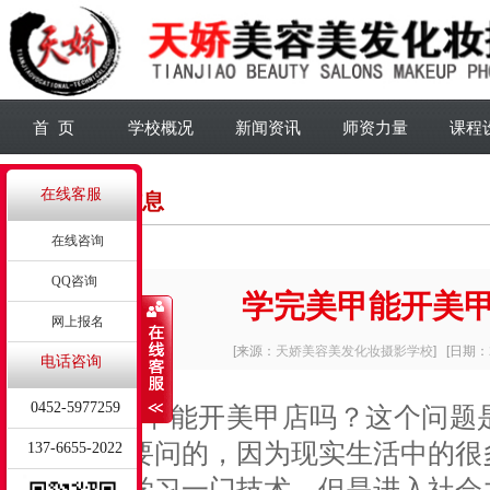
首 页
学校概况
新闻资讯
师资力量
课程
在线客服
详细信息
在线咨询
QQ咨询
学完美甲能开美
网上报名
[来源：
天娇美容美发化妆摄影学校
]
[日期：2
电话咨询
0452-5977259
学完美甲能开美甲店吗？这个问题是
的人们想要问的，因为现实生活中的很
137-6655-2022
的时间来学习一门技术，但是进入社会