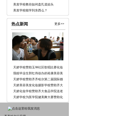
美发学校教你如何盘扎道姑头
美发学校能学到东西么？
热点新闻
更多>>
天娇学校赞助玉坤社区歌唱比赛化妆
我校毕业生郭红伟创办的裕康美容美
体养生会馆开业
天娇学校赞助齐齐哈尔第二届国际婚
礼文化节
天娇美容美发化妆摄影学校赞助齐大
生命学院送老晚会化妆
天娇化妆学校赞助齐大食品学院送老
晚会
天娇学校为医学院健美舞大赛赞助化
妆